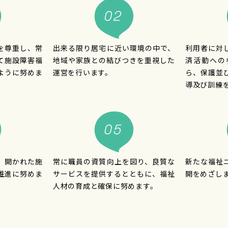
を尊重し、常
出来る限り居宅に近い環境の中で、
利用者に対
て施設障害福
地域や家族との結びつきを重視した
済活動への
ように努めま
運営を行います。
ら、保護並
導及び訓練
、開かれた施
常に職員の資質向上を図り、良質な
新たな福祉
推進に努めま
サービスを提供するとともに、福祉
開をめざし
人材の育成と確保に努めます。