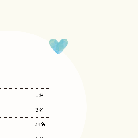
１名
３名
24名