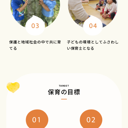
保護と地域社会の中で
共に育
子どもの環境として
ふさわし
てる
い保育士となる
TARGET
保育の目標