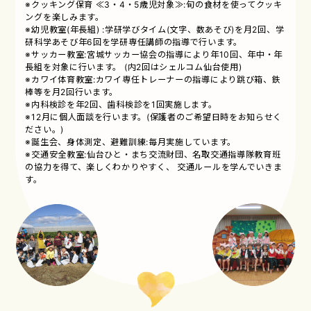
※クッキング保育 ≪3・4・5歳児対象≫:旬の食材を使ってクッキ
ングを楽しみます。
※幼児教室(年長組) :学研学びタイム(文字、数あそび)を月2回、学
研科学あそび年6回を学研専任講師の指導で行います。
※サッカー教室:宮城サッカー協会の指導により年10回、年中・年
長組を対象に行います。 (内2回はシェルコム仙台使用)
※カワイ体育教室:カワイ専任トレーナーの指導により跳び箱、鉄
棒等を月2回行います。
※内科検診を年2回、歯科検診を1回実施します。
※12月に個人面談を行います。(保護者のご希望日時をお知らせく
ださい。)
※誕生会、身体測定、避難訓練:毎月実施しています。
※交通安全教室:仙台ひと・まち交流財団、名取交通指導隊教育班
の協力を得て、楽しくわかりやすく、 交通ルールを学んでいきま
す。