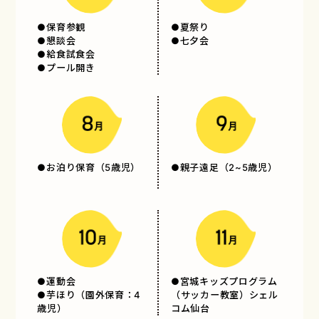
●保育参観
●夏祭り
●懇談会
●七夕会
●給食試食会
●プール開き
●お泊り保育（5歳児）
●親子遠足（2~5歳児）
●運動会
●宮城キッズプログラム
●芋ほり（園外保育：4
（サッカー教室）シェル
歳児）
コム仙台