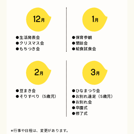
●生活発表会
●保育参観
●クリスマス会
●懇談会
●もちつき会
●給食試食会
●豆まき会
●ひなまつり会
●そりすべり（5歳児）
●お別れ遠足（5歳児）
●お別れ会
●卒園式
●修了式
※行事や日程は、変更があります。