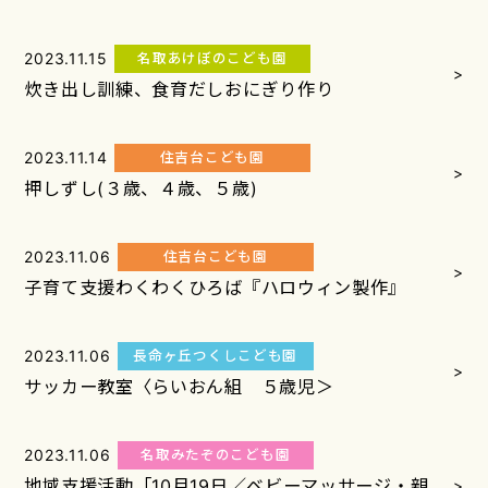
2023.11.15
名取あけぼのこども園
>
炊き出し訓練、食育だしおにぎり作り
2023.11.14
住吉台こども園
>
押しずし(３歳、４歳、５歳)
2023.11.06
住吉台こども園
>
子育て支援わくわくひろば『ハロウィン製作』
2023.11.06
長命ヶ丘つくしこども園
>
サッカー教室〈らいおん組 ５歳児＞
2023.11.06
名取みたぞのこども園
地域支援活動「10月19日／ベビーマッサージ・親
>