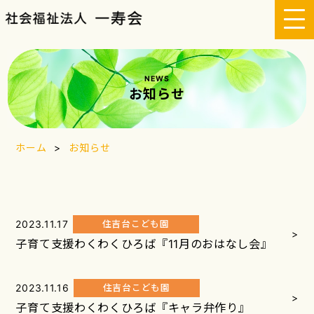
投
前のペ
ページ
ページ
ページ
ページ
ページ
次のペ
稿
ージへ
ージへ
へ
へ
へ
へ
へ
の
ナ
NEWS
ビ
お知らせ
ゲ
ー
シ
ホーム
お知らせ
ョ
ン
2023.11.17
住吉台こども園
>
子育て支援わくわくひろば『11月のおはなし会』
2023.11.16
住吉台こども園
>
子育て支援わくわくひろば『キャラ弁作り』